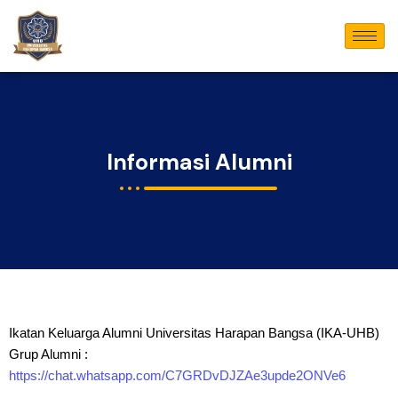
Lewati
ke
konten
Informasi Alumni
Ikatan Keluarga Alumni Universitas Harapan Bangsa (IKA-UHB)
Grup Alumni :
https://chat.whatsapp.com/C7GRDvDJZAe3upde2ONVe6